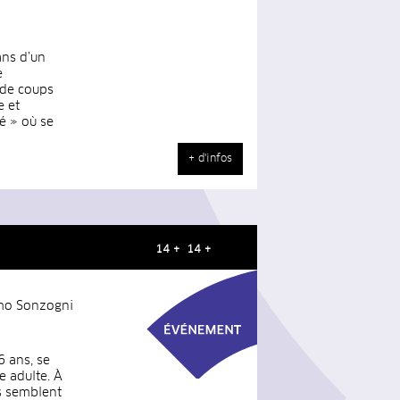
ans d’un
e
t de coups
e et
é » où se
+ d'infos
14 + 14 +
omo Sonzogni
6 ans, se
e adulte. À
s semblent