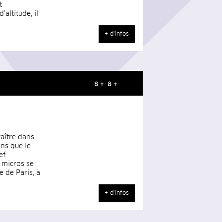
t
altitude, il
+ d'infos
8 + 8 +
aître dans
ns que le
ef
t micros se
e de Paris, à
+ d'infos