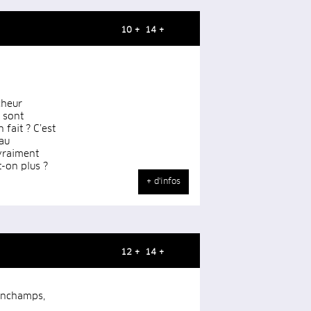
10 + 14 +
cheur
 sont
 fait ? C’est
 au
 vraiment
t-on plus ?
+ d'infos
12 + 14 +
donchamps,