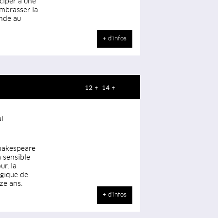
iciper à une
embrasser la
onde au
+ d'infos
12 + 14 +
l
Shakespeare
a sensible
r, la
agique de
ze ans.
+ d'infos