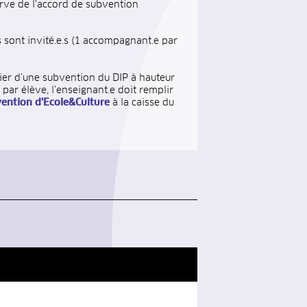
erve de l'accord de subvention
 sont invité.e.s (1 accompagnant.e par
ier d’une subvention du DIP à hauteur
par élève, l’enseignant.e doit remplir
vention d'Ecole&Culture
à la caisse du