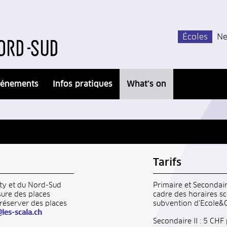
Écoles
Ne
énements
Infos pratiques
What’s on
Tarifs
ity et du Nord-Sud
Primaire et Secondaire
sure des places
cadre des horaires sc
réserver des places
subvention d'Ecole&C
@les-scala.ch
Secondaire II : 5 CHF