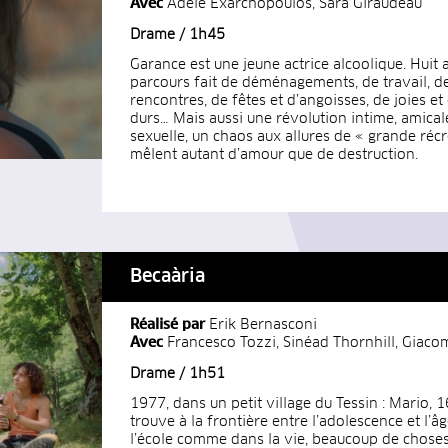
Avec
Adèle Exarchopoulos, Sara Giraudeau
Drame / 1h45
Garance est une jeune actrice alcoolique. Huit 
parcours fait de déménagements, de travail, d
rencontres, de fêtes et d’angoisses, de joies e
durs… Mais aussi une révolution intime, amical
sexuelle, un chaos aux allures de « grande récr
mêlent autant d’amour que de destruction.
Becaària
Réalisé par
Erik Bernasconi
Avec
Francesco Tozzi, Sinéad Thornhill, Giac
Drame / 1h51
1977, dans un petit village du Tessin : Mario, 1
trouve à la frontière entre l’adolescence et l’âg
l’école comme dans la vie, beaucoup de chose