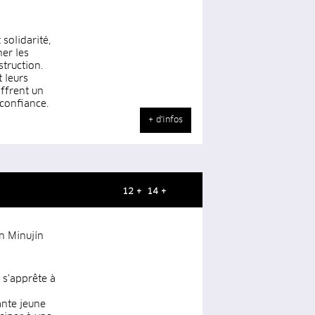
solidarité,
er les
truction.
 leurs
offrent un
 confiance.
+ d'infos
12 + 14 +
an Minujín
 s'apprête à
lante jeune