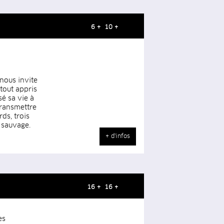
6 + 10 +
nous invite
 tout appris
sé sa vie à
 transmettre
rds, trois
 sauvage.
+ d'infos
16 + 16 +
es